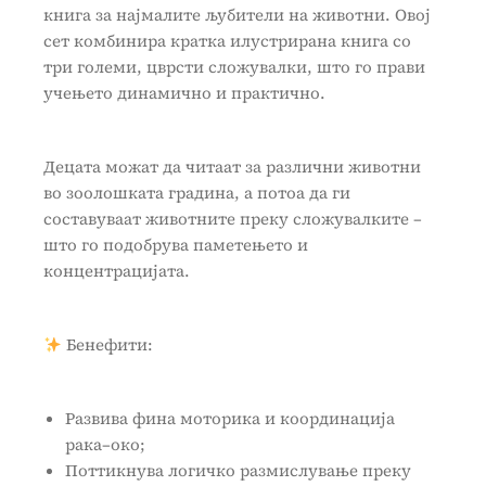
книга за најмалите љубители на животни. Овој
сет комбинира кратка илустрирана книга со
три големи, цврсти сложувалки, што го прави
учењето динамично и практично.
Децата можат да читаат за различни животни
во зоолошката градина, а потоа да ги
составуваат животните преку сложувалките –
што го подобрува паметењето и
концентрацијата.
Бенефити:
Развива фина моторика и координација
рака–око;
Поттикнува логичко размислување преку