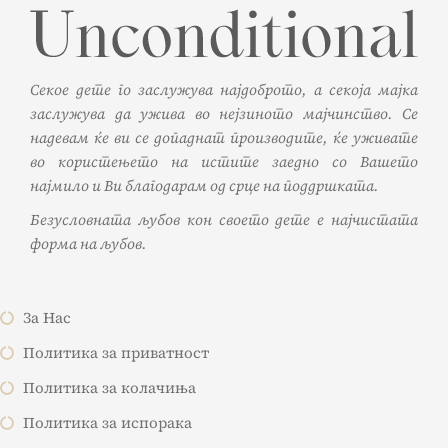
Секое дете го заслужува најдоброто, а секоја мајка
заслужува да ужива во нејзиното мајчинство. Се
надевам ќе ви се допаднат производите, ќе уживате
во користењето на истите заедно со Вашето
најмило и Ви благодарам од срце на поддршката.
Безусловната љубов кон своето дете е најчистата
форма на љубов.
За Нас
Политика за приватност
Политика за колачиња
Политика за испорака