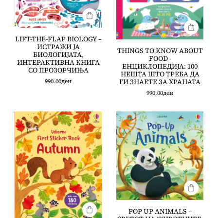
LIFT-THE-FLAP BIOLOGY –
ИСТРАЖИ ЈА
THINGS TO KNOW ABOUT
БИОЛОГИЈАТА,
FOOD -
ИНТЕРАКТИВНА КНИГА
ЕНЦИКЛОПЕДИЈА: 100
СО ПРОЗОРЧИЊА
НЕШТА ШТО ТРЕБА ДА
ГИ ЗНАЕТЕ ЗА ХРАНАТА
990.00
ден
990.00
ден
POP UP ANIMALS –