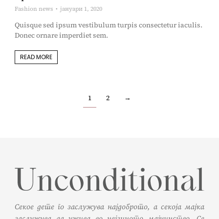
Fashion news
јануари 1, 2020
Quisque sed ipsum vestibulum turpis consectetur iaculis.
Donec ornare imperdiet sem.
READ MORE
1
2
→
Секое дете го заслужува најдоброто, а секоја мајка
заслужува да ужива во нејзиното мајчинство. Се