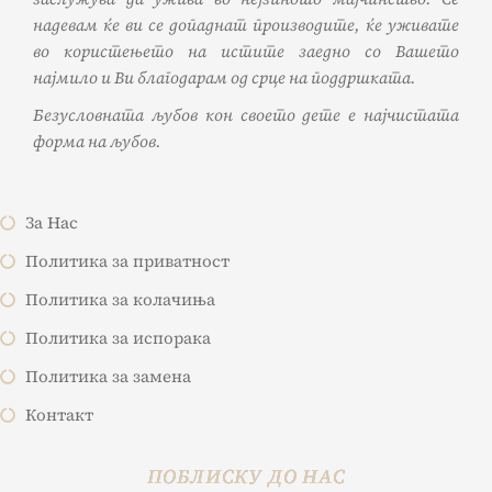
надевам ќе ви се допаднат производите, ќе уживате
во користењето на истите заедно со Вашето
најмило и Ви благодарам од срце на поддршката.
Безусловната љубов кон своето дете е најчистата
форма на љубов.
За Нас
Политика за приватност
Политика за колачиња
Политика за испорака
Политика за замена
Контакт
ПОБЛИСКУ ДО НАС