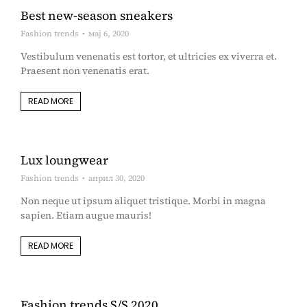
Best new-season sneakers
Fashion trends
мај 6, 2020
Vestibulum venenatis est tortor, et ultricies ex viverra et.
Praesent non venenatis erat.
READ MORE
Lux loungwear
Fashion trends
април 30, 2020
Non neque ut ipsum aliquet tristique. Morbi in magna
sapien. Etiam augue mauris!
READ MORE
Fashion trends S/S 2020