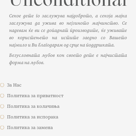
Секое дете го заслужува најдоброто, а секоја мајка
заслужува да ужива во нејзиното мајчинство. Се
надевам ќе ви се допаднат производите, ќе уживате
во користењето на истите заедно со Вашето
најмило и Ви благодарам од срце на поддршката.
Безусловната љубов кон своето дете е најчистата
форма на љубов.
За Нас
Политика за приватност
Политика за колачиња
Политика за испорака
Политика за замена