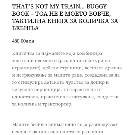
THAT’S NOT MY TRAIN… BUGGY
BOOK – ТОА НЕ Е МОЕТО ВОВЧЕ,
ТАКТИЛНА КНИГА ЗА КОЛИЧКА ЗА
БЕБИЊА
480.00
ден
Kнигичка за најмалите која комбинира
тактилни елементи (различни текстури на
страниците), дебели страници, лесни за држење
и истражување за малите раце, создадена за да
го стимулира детското чувство за допир и
визуелна перцепција. Интерактивна и
едноставна, практична за патување, соодветна
за количка и транспортер.
Малите бебиња внимателно ќе ја разгледуваат
секоја страница исполнета со различни