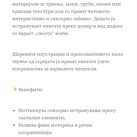
материјали за триење, меки, груби, мазни или
крцкави текстури кои го прават читањето
интерактивно и сензорно забавно. Децата ја
истражуваат книгата преку допир и вид додека
го бараат „своето“ вовче.
Шарените илустрации и препознатливото мало
глувче од серијата ја прават книгата уште
попривлечна за најмалите читатели.
Бенефити:
Поттикнува сензорно истражување преку
тактилни елементи;
Развива фина моторика и рачна
координација;