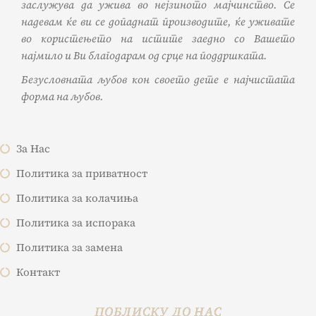
заслужува да ужива во нејзиното мајчинство. Се
надевам ќе ви се допаднат производите, ќе уживате
во користењето на истите заедно со Вашето
најмило и Ви благодарам од срце на поддршката.
Безусловната љубов кон своето дете е најчистата
форма на љубов.
За Нас
Политика за приватност
Политика за колачиња
Политика за испорака
Политика за замена
Контакт
ПОБЛИСКУ ДО НАС