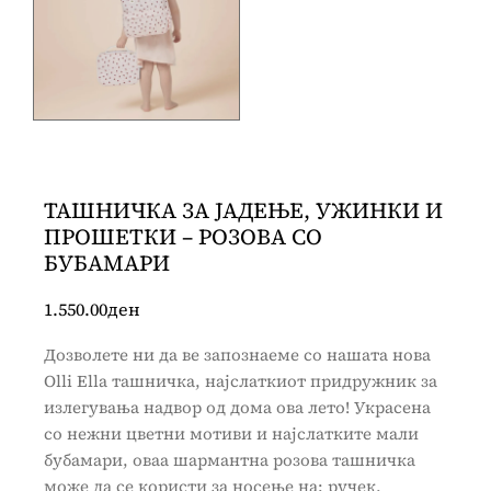
ТАШНИЧКА ЗА ЈАДЕЊЕ, УЖИНКИ И
ПРОШЕТКИ – РОЗОВА СО
БУБАМАРИ
1.550.00
ден
Дозволете ни да ве запознаеме со нашата нова
Olli Ella ташничка, најслаткиот придружник за
излегувања надвор од дома ова лето! Украсена
со нежни цветни мотиви и најслатките мали
бубамари, оваа шармантна розова ташничка
може да се користи за носење на: ручек,