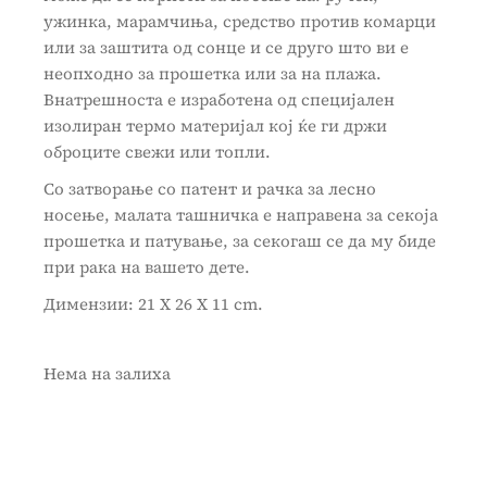
ужинка, марамчиња, средство против комарци
или за заштита од сонце и се друго што ви е
неопходно за прошетка или за на плажа.
Внатрешноста е изработена од специјален
изолиран термо материјал кој ќе ги држи
оброците свежи или топли.
Со затворање со патент и рачка за лесно
носење, малата ташничка е направена за секоја
прошетка и патување, за секогаш се да му биде
при рака на вашето дете.
Димензии: 21 X 26 X 11 cm.
Нема на залиха