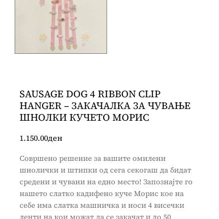
SAUSAGE DOG 4 RIBBON CLIP
HANGER – ЗАКАЧАЛКА ЗА ЧУВАЊЕ
ШНОЛКИ КУЧЕТО МОРИС
1.150.00
ден
Совршено решение за вашите омилени
шнолички и штипки од сега секогаш да бидат
средени и чувани на едно место! Запознајте го
нашето слатко кадифено куче Морис кое на
себе има слатка машничка и носи 4 висечки
ленти на кои можат да се закачат и до 50