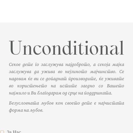
Секое дете го заслужува најдоброто, а секоја мајка
заслужува да ужива во нејзиното мајчинство. Се
надевам ќе ви се допаднат производите, ќе уживате
во користењето на истите заедно со Вашето
најмило и Ви благодарам од срце на поддршката.
Безусловната љубов кон своето дете е најчистата
форма на љубов.
За Нас