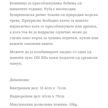
Кошница за пресоблекување бебиња од
минатите години, Nyla е неопходна
безвременска рачно ткаена од природна морска
трева. Прекрасно безбедно катче за вашето
најмалечко кога го пресоблекувате или дремка,
а кога тоа ќе ја надрасне одлично може да
служи како корпа за чување играчки, кукли или
вашите омилени книги.
Можете да ја комбинирате заедно со една од
нашите лукс Olli Ella меки подлоги од органски
памук.
Димензии:
Внатрешен дел: 32.4cm x 71cm
Надворешен дел: 42cm x 79cm
Максимална дозволена тежина: 10kg.