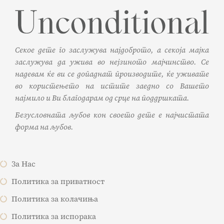
Секое дете го заслужува најдоброто, а секоја мајка
заслужува да ужива во нејзиното мајчинство. Се
надевам ќе ви се допаднат производите, ќе уживате
во користењето на истите заедно со Вашето
најмило и Ви благодарам од срце на поддршката.
Безусловната љубов кон своето дете е најчистата
форма на љубов.
За Нас
Политика за приватност
Политика за колачиња
Политика за испорака