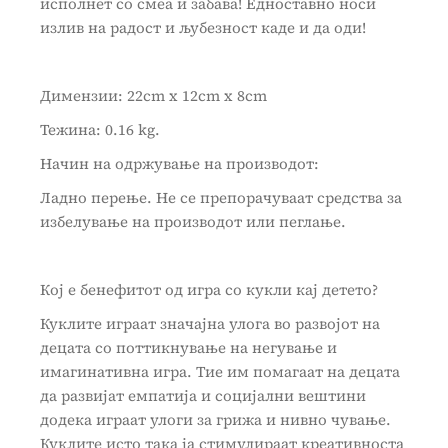
исполнет со смеа и забава! Едноставно носи
излив на радост и љубезност каде и да оди!
Димензии: 22cm x 12cm x 8cm
Teжина: 0.16 kg.
Начин на одржување на производот:
Ладно перење. Не се препорачуваат средства за
избелување на производот или пеглање.
Кој е бенефитот од игра со кукли кај детето?
Куклите играат значајна улога во развојот на
децата со поттикнување на негување и
имагинативна игра. Тие им помагаат на децата
да развијат емпатија и социјални вештини
додека играат улоги за грижа и нивно чување.
Куклите исто така ја стимулираат креативноста