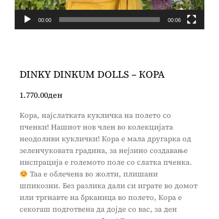
00:00
00:06
DINKY DINKUM DOLLS – КОРА
1.770.00
ден
Кора, најслатката кукличка на полето со
пченки! Нашиот нов член во колекцијата
неодоливи куклички! Кора е мала другарка од
зеленчуковата градина, за нејзино создавање
инспрација е големото поле со слатка пченка.
Таа е облечена во жолти, плишани
шпикозни. Без разлика дали си играте во домот
или тргнавте на брканица во полето, Кора е
секогаш подготвена да дојде со вас, за ден