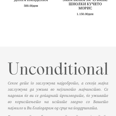
ШНОЛКИ КУЧЕТО
500.00
ден
МОРИС
1.150.00
ден
Секое дете го заслужува најдоброто, а секоја мајка
заслужува да ужива во нејзиното мајчинство. Се
надевам ќе ви се допаднат производите, ќе уживате
во користењето на истите заедно со Вашето
најмило и Ви благодарам од срце на поддршката.