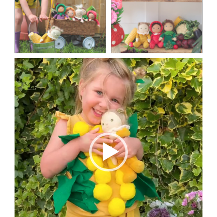
Видео
плејер