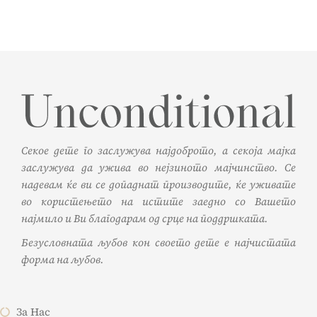
Секое дете го заслужува најдоброто, а секоја мајка
заслужува да ужива во нејзиното мајчинство. Се
надевам ќе ви се допаднат производите, ќе уживате
во користењето на истите заедно со Вашето
најмило и Ви благодарам од срце на поддршката.
Безусловната љубов кон своето дете е најчистата
форма на љубов.
За Нас