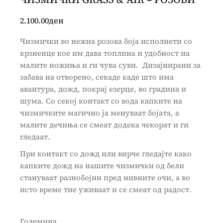
2.100.00
ден
Чизмички во нежна розова боја исполнети со
крзненце кое им дава топлина и удобност на
малите ножиња и ги чува суви. Дизајнирани за
забава на отворено, секаде каде што има
авантура, дожд, покрај езерце, во градина и
шума. Со секој контакт со вода капките на
чизмичките магично ја менуваат бојата, а
малите дечиња се смеат додека чекорат и ги
гледаат.
При контакт со дожд или вирче гледајте како
капките дожд на нашите чизмички од бели
стануваат разнобојни пред нивните очи, а во
исто време тие уживаат и се смеат од радост.
Големина