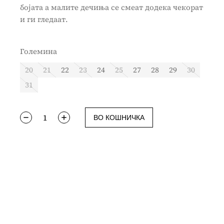
бојата а малите дечиња се смеат додека чекорат
и ги гледаат.
Големина
20
21
22
23
24
25
27
28
29
30
31
ВО КОШНИЧКА