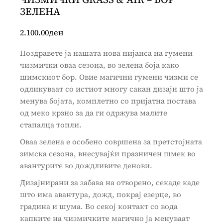
ЗЕЛЕНА
2.100.00
ден
Поздравете ја нашата нова нијанса на гумени
чизмички оваа сезона, во зелена боја како
шимскиот бор. Овие магични гумени чизми се
одликуваат со истиот многу сакан дизајн што ја
менува бојата, комплетно со пријатна постава
од меко крзно за да ги одржува малите
стапалца топли.
Оваа зелена е особено совршена за претстојната
зимска сезона, внесувајќи празничен шмек во
авантурите во дождливите денови.
Дизајнирани за забава на отворено, секаде каде
што има авантура, дожд, покрај езерце, во
градина и шума. Во секој контакт со вода
капките на чизмичките магично ја менуваат