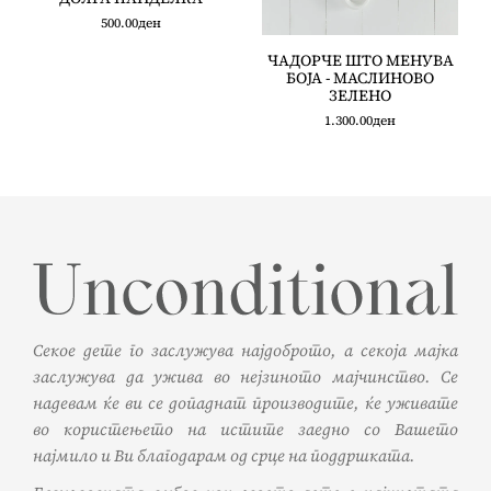
500.00
ден
ЧАДОРЧЕ ШТО МЕНУВА
БОЈА - МАСЛИНОВО
ЗЕЛЕНО
1.300.00
ден
Секое дете го заслужува најдоброто, а секоја мајка
заслужува да ужива во нејзиното мајчинство. Се
надевам ќе ви се допаднат производите, ќе уживате
во користењето на истите заедно со Вашето
најмило и Ви благодарам од срце на поддршката.