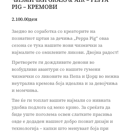
PIG – КРЕМОВИ
2.100.00
ден
Заедно во соработка со креаторите на
познатиот цртан за дечиња „Peppa Pig“ оваа
сезона се тука нашите нови чизмички за
најмалите со омилените ликови. Двојна радост!
Претворете ги дождливите денови во
возбудливи авантури со нашите гумени
чизмички со ликовите на Пепа и Џорџ во нежна
неутрална кремова боја идеална и за девојчиња
и момчиња.
Тие ќе ги топлат вашите најмали со нивната
удобна подлога од меко крзно. За среќата да
биде уште поголема освен слатките прасиња
овде е додаден нашиот добро познат дизајн и
технологија – капки што менуваат боја при