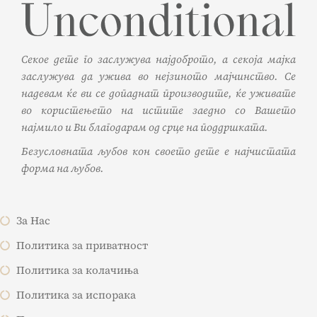
Секое дете го заслужува најдоброто, а секоја мајка
заслужува да ужива во нејзиното мајчинство. Се
надевам ќе ви се допаднат производите, ќе уживате
во користењето на истите заедно со Вашето
најмило и Ви благодарам од срце на поддршката.
Безусловната љубов кон своето дете е најчистата
форма на љубов.
За Нас
Политика за приватност
Политика за колачиња
Политика за испорака