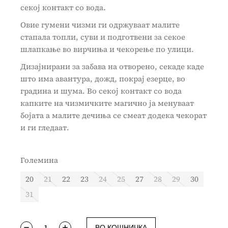
секој контакт со вода.
Овие гумени чизми ги одржуваат малите
стапала топли, суви и подготвени за секое
шлапкање во вирчиња и чекорење по улици.
Дизајнирани за забава на отворено, секаде каде
што има авантура, дожд, покрај езерце, во
градина и шума. Во секој контакт со вода
капките на чизмичките магично ја менуваат
бојата а малите дечиња се смеат додека чекорат
и ги гледаат.
Големина
20
21
22
23
24
25
27
28
29
30
31
ВО КОШНИЧКА