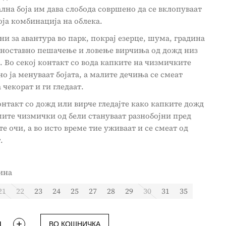
лна боја им дава слобода совршено да се вклопуваат
оја комбинација на облека.
и за авантура во парк, покрај езерце, шума, градина
дноставно пешачење и ловење вирчиња од дожд низ
. Во секој контакт со вода капките на чизмичките
о ја менуваат бојата, а малите дечиња се смеат
 чекорат и ги гледаат.
нтакт со дожд или вирче гледајте како капките дожд
ите чизмички од бели стануваат разнобојни пред
е очи, а во исто време тие уживаат и се смеат од
.
ина
21
22
23
24
25
27
28
29
30
31
35
ВО КОШНИЧКА