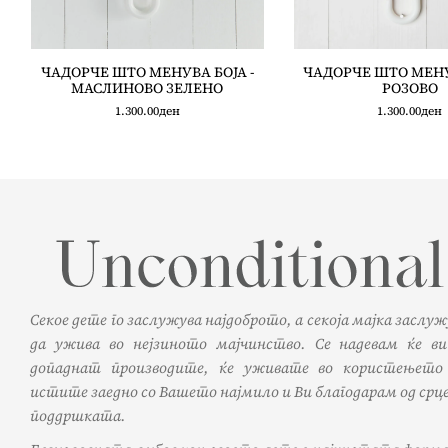
ЧАДОРЧЕ ШТО МЕНУВА БОЈА -
ЧАДОРЧЕ ШТО МЕНУ
МАСЛИНОВО ЗЕЛЕНО
РОЗОВО
1.300.00
ден
1.300.00
ден
Секое дете го заслужува најдоброто, а секоја мајка заслу
да ужива во нејзиното мајчинство. Се надевам ќе ви
допаднат производите, ќе уживате во користењето
истите заедно со Вашето најмило и Ви благодарам од срце
поддршката.