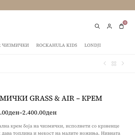
IR ЧИЗМИЧКИ
ROCKAHULA KIDS
LONDJI
МИЧКИ GRASS & AIR – КРЕМ
.00
ден
–
2.400.00
ден
лна крем боја на чизмички, исполнети со крзненце
м дава топлина и мекост на малите ножиња. Нивната