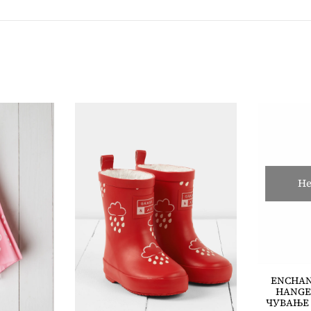
Не
ENCHAN
HANGE
ЧУВАЊЕ