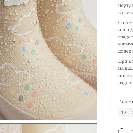
неутра
во сек
Спремн
или е
градот
магичн
додека
При ко
на наш
нивнит
радост
Голем
19