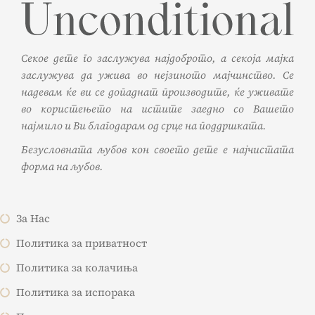
Секое дете го заслужува најдоброто, а секоја мајка
заслужува да ужива во нејзиното мајчинство. Се
надевам ќе ви се допаднат производите, ќе уживате
во користењето на истите заедно со Вашето
најмило и Ви благодарам од срце на поддршката.
Безусловната љубов кон своето дете е најчистата
форма на љубов.
За Нас
Политика за приватност
Политика за колачиња
Политика за испорака