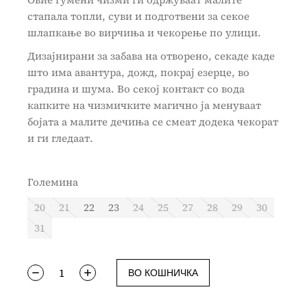
стапала топли, суви и подготвени за секое
шлапкање во вирчиња и чекорење по улици.
Дизајнирани за забава на отворено, секаде каде
што има авантура, дожд, покрај езерце, во
градина и шума. Во секој контакт со вода
капките на чизмичките магично ја менуваат
бојата а малите дечиња се смеат додека чекорат
и ги гледаат.
Големина
20
21
22
23
24
25
27
28
29
30
31
ВО КОШНИЧКА