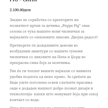
2.100.00
ден
Заедно во соработка со креаторите на
познатиот цртан за дечиња „Peppa Pig“ оваа
сезона се тука нашите нови чизмички за
најмалите со омилените ликови. Двојна радост!
Претворете ги дождливите денови во
возбудливи авантури со нашите гумени
чизмички со ликовите на Пепа и Џорџ во
прекрасна сина боја за момчиња.
Тие ќе ги топлат вашите најмали со нивната
удобна подлога од меко крзно. За среќата да
биде уште поголема освен слатките прасиња
овде е додаден нашиот добро познат дизајн и
технологија- капки што менуваат боја при секој
контакт со вода.
Овие гумени чизми ги одржуваат малите