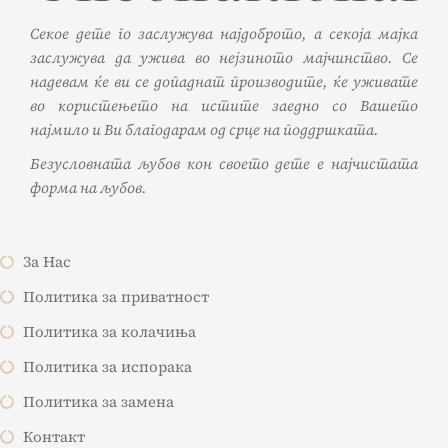
Секое дете го заслужува најдоброто, а секоја мајка
заслужува да ужива во нејзиното мајчинство. Се
надевам ќе ви се допаднат производите, ќе уживате
во користењето на истите заедно со Вашето
најмило и Ви благодарам од срце на поддршката.
Безусловната љубов кон своето дете е најчистата
форма на љубов.
За Нас
Политика за приватност
Политика за колачиња
Политика за испорака
Политика за замена
Контакт