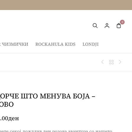
IR ЧИЗМИЧКИ
ROCKAHULA KIDS
LONDJI
ОРЧЕ ШТО МЕНУВА БОЈА –
ОВО
.00
ден
ете секој дождлив ден розова авантура со нашето