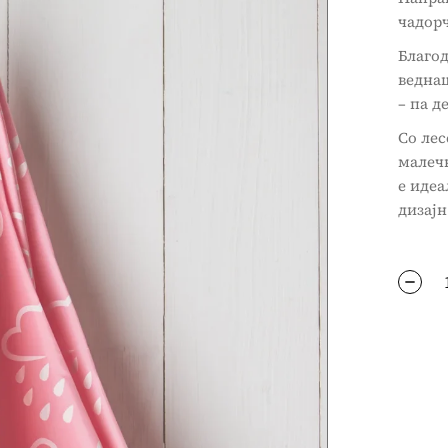
чадорч
Благод
веднаш
– па д
Со лес
малечк
е идеа
дизајн