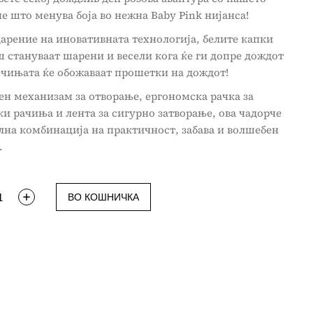
е што менува боја во нежна Baby Pink нијанса!
арение на иновативната технологија, белите капки
 стануваат шарени и весели кога ќе ги допре дождот
ечињата ќе обожаваат прошетки на дождот!
ен механизам за отворање, ергономска рачка за
и рачиња и лента за сигурно затворање, ова чадорче
лна комбинација на практичност, забава и волшебен
.
ВО КОШНИЧКА