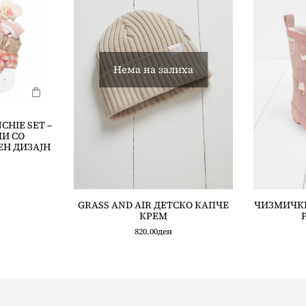
Нема на залиха
CHIE SET –
ЧИ СО
ЕН ДИЗАЈН
GRASS AND AIR ДЕТСКО КАПЧЕ
ЧИЗМИЧКИ 
КРЕМ
820.00
ден