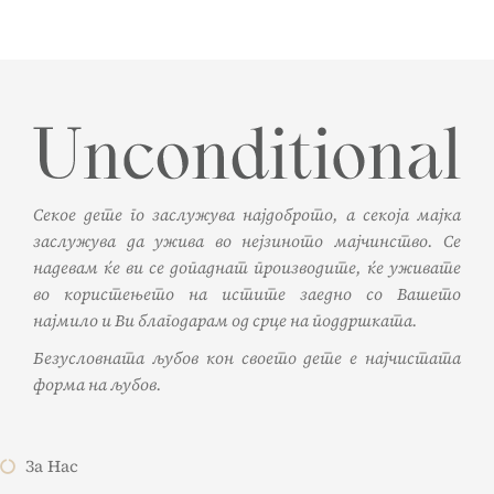
Секое дете го заслужува најдоброто, а секоја мајка
заслужува да ужива во нејзиното мајчинство. Се
надевам ќе ви се допаднат производите, ќе уживате
во користењето на истите заедно со Вашето
најмило и Ви благодарам од срце на поддршката.
Безусловната љубов кон своето дете е најчистата
форма на љубов.
За Нас