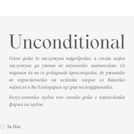
Секое дете го заслужува најдоброто, а секоја мајка
заслужува да ужива во нејзиното мајчинство. Се
надевам ќе ви се допаднат производите, ќе уживате
во користењето на истите заедно со Вашето
најмило и Ви благодарам од срце на поддршката.
Безусловната љубов кон своето дете е најчистата
форма на љубов.
За Нас