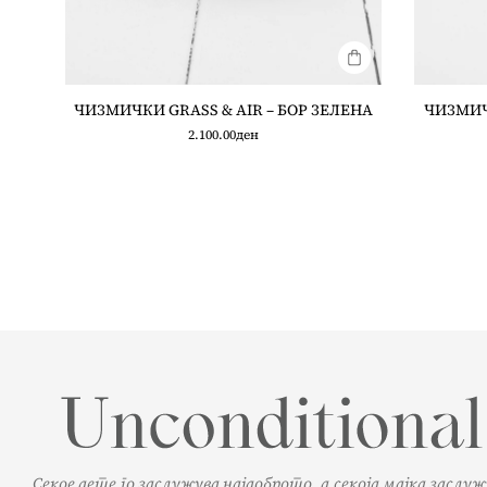
ЧИЗМИЧКИ GRASS & AIR – БОР ЗЕЛЕНА
ЧИЗМИЧ
2.100.00
ден
Секое дете го заслужува најдоброто, а секоја мајка заслу