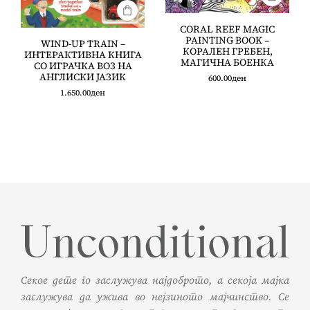
CORAL REEF MAGIC
PAINTING BOOK –
WIND-UP TRAIN –
КОРАЛЕН ГРЕБЕН,
ИНТЕРАКТИВНА КНИГА
МАГИЧНА БОЕНКА
СО ИГРАЧКА ВОЗ НА
АНГЛИСКИ ЈАЗИК
600.00
ден
1.650.00
ден
Секое дете го заслужува најдоброто, а секоја мајка
заслужува да ужива во нејзиното мајчинство. Се