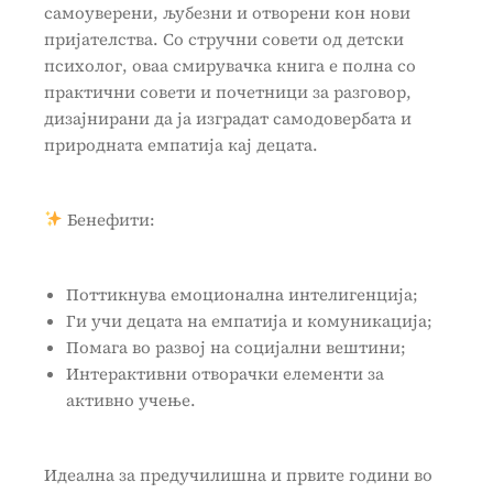
самоуверени, љубезни и отворени кон нови
пријателства. Со стручни совети од детски
психолог, оваа смирувачка книга е полна со
практични совети и почетници за разговор,
дизајнирани да ја изградат самодовербата и
природната емпатија кај децата.
Бенефити:
Поттикнува емоционална интелигенција;
Ги учи децата на емпатија и комуникација;
Помага во развој на социјални вештини;
Интерактивни отворачки елементи за
активно учење.
Идеална за предучилишна и првите години во