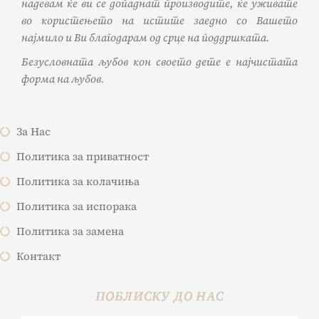
надевам ќе ви се допаднат производите, ќе уживате
во користењето на истите заедно со Вашето
најмило и Ви благодарам од срце на поддршката.
Безусловната љубов кон своето дете е најчистата
форма на љубов.
За Нас
Политика за приватност
Политика за колачиња
Политика за испорака
Политика за замена
Контакт
ПОБЛИСКУ ДО НАС