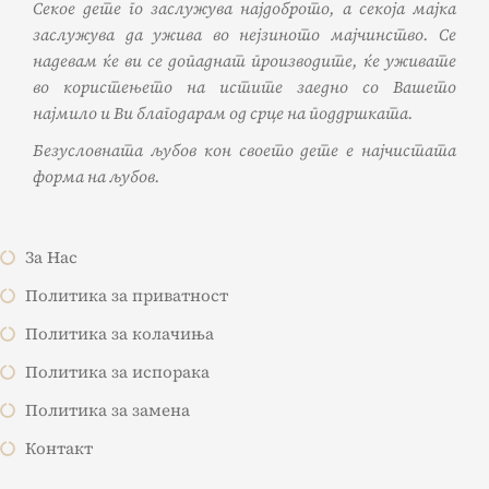
Секое дете го заслужува најдоброто, а секоја мајка
заслужува да ужива во нејзиното мајчинство. Се
надевам ќе ви се допаднат производите, ќе уживате
во користењето на истите заедно со Вашето
најмило и Ви благодарам од срце на поддршката.
Безусловната љубов кон своето дете е најчистата
форма на љубов.
За Нас
Политика за приватност
Политика за колачиња
Политика за испорака
Политика за замена
Контакт