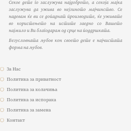
Секое дете го заслужува најдоброто, а секоја мајка
заслужува да ужива во нејзиното мајчинство. Се
надевам ќе ви се допаднат производите, ќе уживате
во користењето на истите заедно со Вашето
најмило и Ви благодарам од срце на поддршката.
Безусловната љубов кон своето дете е најчистата
форма на љубов.
За Нас
Политика за приватност
Политика за колачиња
Политика за испорака
Политика за замена
Контакт