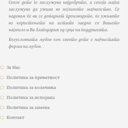
Секое дете го заслужува најдоброто, а секоја мајка
заслужува да ужива во нејзиното мајчинство. Се
надевам ќе ви се допаднат производите, ќе уживате
во користењето на истите заедно со Вашето
најмило и Ви благодарам од срце на поддршката.
Безусловната љубов кон своето дете е најчистата
форма на љубов.
За Нас
Политика за приватност
Политика за колачиња
Политика за испорака
Политика за замена
Контакт