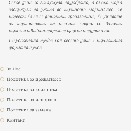
Секое дете го заслужува најдоброто, а секоја мајка
заслужува да ужива во нејзиното мајчинство. Се
надевам ќе ви се допаднат производите, ќе уживате
во користењето на истите заедно со Вашето
најмило и Ви благодарам од срце на поддршката.
Безусловната љубов кон своето дете е најчистата
форма на љубов.
За Нас
Политика за приватност
Политика за колачиња
Политика за испорака
Политика за замена
Контакт