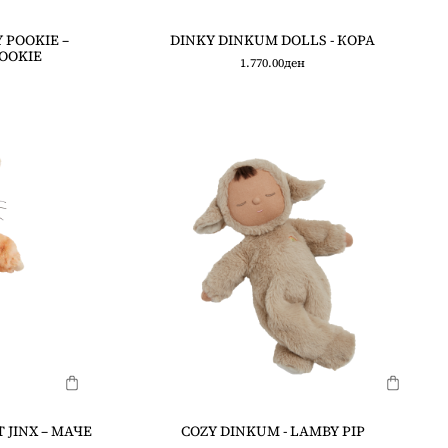
 POOKIE –
DINKY DINKUM DOLLS - КОРА
OOKIE
1.770.00
ден
 JINX – МАЧЕ
COZY DINKUM - LAMBY PIP