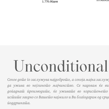
1.770.00
ден
Секое дете го заслужува најдоброто, а секоја мајка заслу
да ужива во нејзиното мајчинство. Се надевам ќе ви
допаднат производите, ќе уживате во користењето
истите заедно со Вашето најмило и Ви благодарам од срце
поддршката.