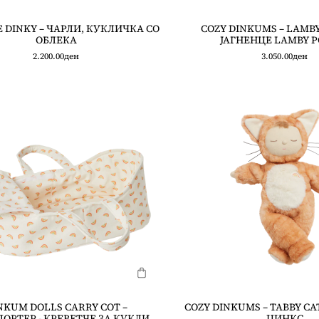
 DINKY – ЧАРЛИ, КУКЛИЧКА СО
COZY DINKUMS – LAMBY
ОБЛЕКА
ЈАГНЕНЦЕ LAMBY P
2.200.00
ден
3.050.00
ден
NKUM DOLLS CARRY COT –
COZY DINKUMS – TABBY CAT
ОРТЕР - КРЕВЕТЧЕ ЗА КУКЛИ
ЏИНКС