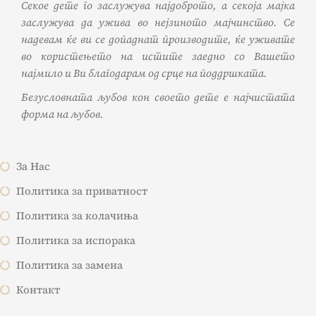
Секое дете го заслужува најдоброто, а секоја мајка
заслужува да ужива во нејзиното мајчинство. Се
надевам ќе ви се допаднат производите, ќе уживате
во користењето на истите заедно со Вашето
најмило и Ви благодарам од срце на поддршката.
Безусловната љубов кон своето дете е најчистата
форма на љубов.
За Нас
Политика за приватност
Политика за колачиња
Политика за испорака
Политика за замена
Контакт