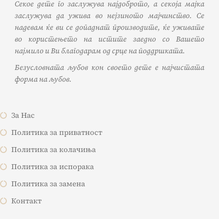
Секое дете го заслужува најдоброто, а секоја мајка
заслужува да ужива во нејзиното мајчинство. Се
надевам ќе ви се допаднат производите, ќе уживате
во користењето на истите заедно со Вашето
најмило и Ви благодарам од срце на поддршката.
Безусловната љубов кон своето дете е најчистата
форма на љубов.
За Нас
Политика за приватност
Политика за колачиња
Политика за испорака
Политика за замена
Контакт