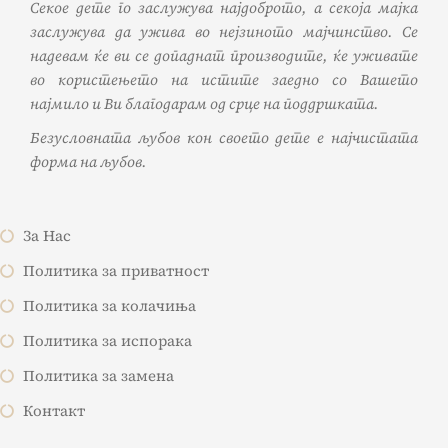
Секое дете го заслужува најдоброто, а секоја мајка
заслужува да ужива во нејзиното мајчинство. Се
надевам ќе ви се допаднат производите, ќе уживате
во користењето на истите заедно со Вашето
најмило и Ви благодарам од срце на поддршката.
Безусловната љубов кон своето дете е најчистата
форма на љубов.
За Нас
Политика за приватност
Политика за колачиња
Политика за испорака
Политика за замена
Контакт