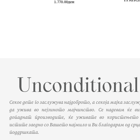
1.770.00
ден
Секое дете го заслужува најдоброто, а секоја мајка заслу
да ужива во нејзиното мајчинство. Се надевам ќе ви
допаднат производите, ќе уживате во користењето
истите заедно со Вашето најмило и Ви благодарам од срце
поддршката.