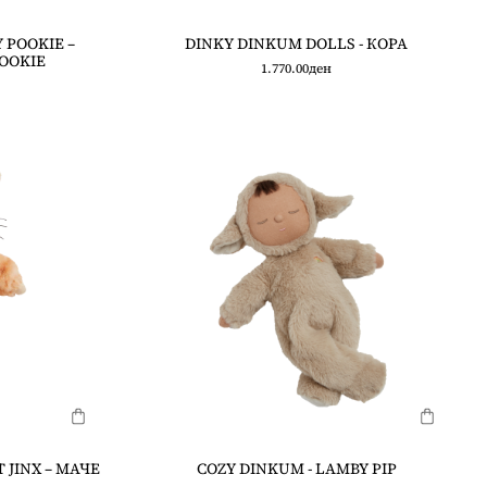
 POOKIE –
DINKY DINKUM DOLLS - КОРА
OOKIE
1.770.00
ден
 JINX – МАЧЕ
COZY DINKUM - LAMBY PIP