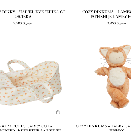
 DINKY – ЧАРЛИ, КУКЛИЧКА СО
COZY DINKUMS – LAMBY
ОБЛЕКА
ЈАГНЕНЦЕ LAMBY P
2.200.00
ден
3.050.00
ден
NKUM DOLLS CARRY COT –
COZY DINKUMS – TABBY CAT
ОРТЕР - КРЕВЕТЧЕ ЗА КУКЛИ
ЏИНКС