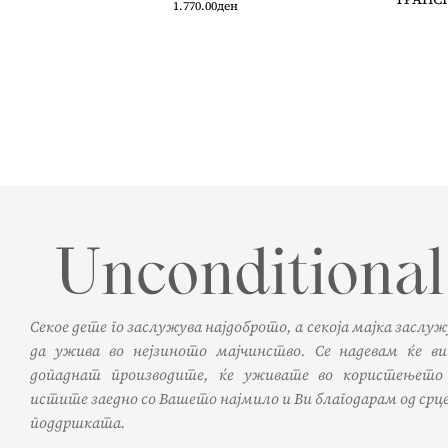
1.770.00
ден
Секое дете го заслужува најдоброто, а секоја мајка заслу
да ужива во нејзиното мајчинство. Се надевам ќе ви
допаднат производите, ќе уживате во користењето
истите заедно со Вашето најмило и Ви благодарам од срце
поддршката.