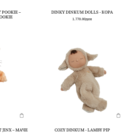
 POOKIE –
DINKY DINKUM DOLLS - КОРА
OOKIE
1.770.00
ден
 JINX – МАЧЕ
COZY DINKUM - LAMBY PIP