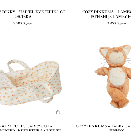
 DINKY – ЧАРЛИ, КУКЛИЧКА СО
COZY DINKUMS – LAMBY
ОБЛЕКА
ЈАГНЕНЦЕ LAMBY P
2.200.00
ден
3.050.00
ден
NKUM DOLLS CARRY COT –
COZY DINKUMS – TABBY CAT
ОРТЕР - КРЕВЕТЧЕ ЗА КУКЛИ
ЏИНКС