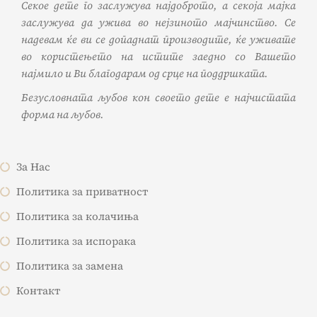
Секое дете го заслужува најдоброто, а секоја мајка
заслужува да ужива во нејзиното мајчинство. Се
надевам ќе ви се допаднат производите, ќе уживате
во користењето на истите заедно со Вашето
најмило и Ви благодарам од срце на поддршката.
Безусловната љубов кон своето дете е најчистата
форма на љубов.
За Нас
Политика за приватност
Политика за колачиња
Политика за испорака
Политика за замена
Контакт