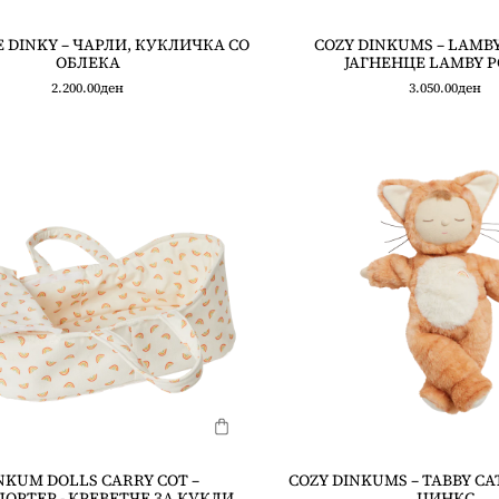
 DINKY – ЧАРЛИ, КУКЛИЧКА СО
COZY DINKUMS – LAMBY
ОБЛЕКА
ЈАГНЕНЦЕ LAMBY P
2.200.00
ден
3.050.00
ден
NKUM DOLLS CARRY COT –
COZY DINKUMS – TABBY CAT
ОРТЕР - КРЕВЕТЧЕ ЗА КУКЛИ
ЏИНКС