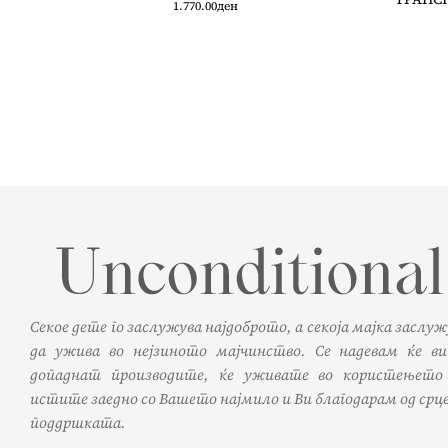
1.770.00
ден
Секое дете го заслужува најдоброто, а секоја мајка заслу
да ужива во нејзиното мајчинство. Се надевам ќе ви
допаднат производите, ќе уживате во користењето
истите заедно со Вашето најмило и Ви благодарам од срце
поддршката.