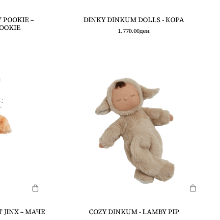
 POOKIE –
DINKY DINKUM DOLLS - КОРА
OOKIE
1.770.00
ден
 JINX – МАЧЕ
COZY DINKUM - LAMBY PIP