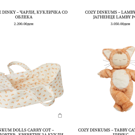
 DINKY – ЧАРЛИ, КУКЛИЧКА СО
COZY DINKUMS – LAMBY
ОБЛЕКА
ЈАГНЕНЦЕ LAMBY P
2.200.00
ден
3.050.00
ден
NKUM DOLLS CARRY COT –
COZY DINKUMS – TABBY CAT
ОРТЕР - КРЕВЕТЧЕ ЗА КУКЛИ
ЏИНКС