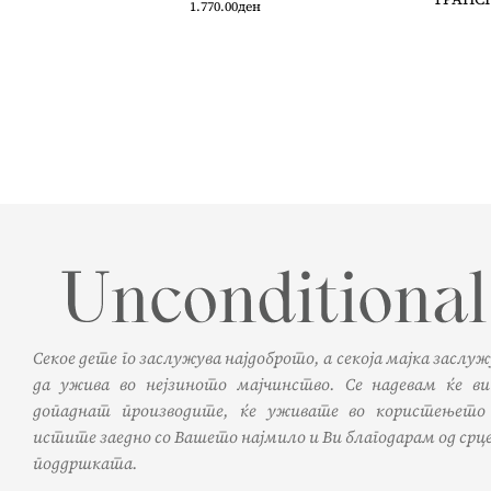
1.770.00
ден
Секое дете го заслужува најдоброто, а секоја мајка заслу
да ужива во нејзиното мајчинство. Се надевам ќе ви
допаднат производите, ќе уживате во користењето
истите заедно со Вашето најмило и Ви благодарам од срце
поддршката.