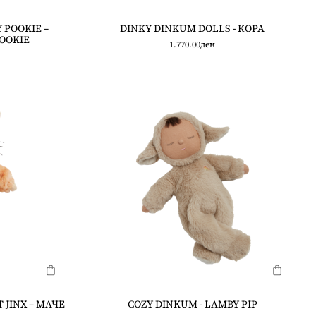
 POOKIE –
DINKY DINKUM DOLLS - КОРА
OOKIE
1.770.00
ден
 JINX – МАЧЕ
COZY DINKUM - LAMBY PIP