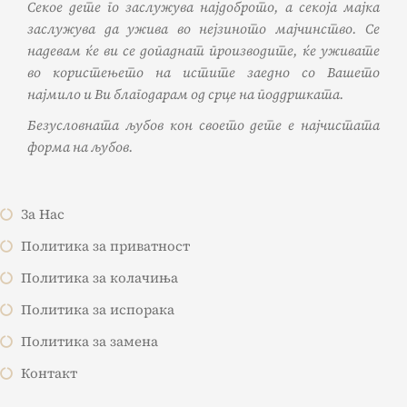
Секое дете го заслужува најдоброто, а секоја мајка
заслужува да ужива во нејзиното мајчинство. Се
надевам ќе ви се допаднат производите, ќе уживате
во користењето на истите заедно со Вашето
најмило и Ви благодарам од срце на поддршката.
Безусловната љубов кон своето дете е најчистата
форма на љубов.
За Нас
Политика за приватност
Политика за колачиња
Политика за испорака
Политика за замена
Контакт