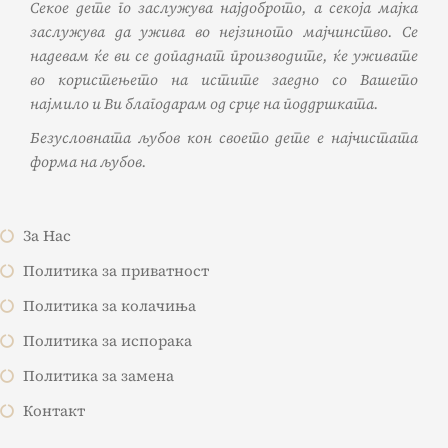
Секое дете го заслужува најдоброто, а секоја мајка
заслужува да ужива во нејзиното мајчинство. Се
надевам ќе ви се допаднат производите, ќе уживате
во користењето на истите заедно со Вашето
најмило и Ви благодарам од срце на поддршката.
Безусловната љубов кон своето дете е најчистата
форма на љубов.
За Нас
Политика за приватност
Политика за колачиња
Политика за испорака
Политика за замена
Контакт