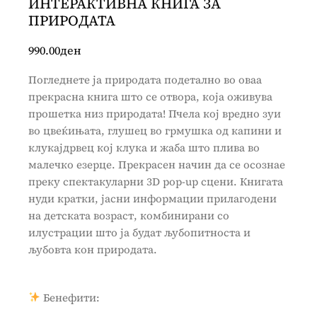
ИНТЕРАКТИВНА КНИГА ЗА
ПРИРОДАТА
990.00
ден
Погледнете ја природата подетално во оваа
прекрасна книга што се отвора, која оживува
прошетка низ природата! Пчела кој вредно зуи
во цвеќињата, глушец во грмушка од капини и
клукајдрвец кој клука и жаба што плива во
малечко езерце. Прекрасен начин да се осознае
преку спектакуларни 3D pop-up сцени. Книгата
нуди кратки, јасни информации прилагодени
на детската возраст, комбинирани со
илустрации што ја будат љубопитноста и
љубовта кон природата.
Бенефити: