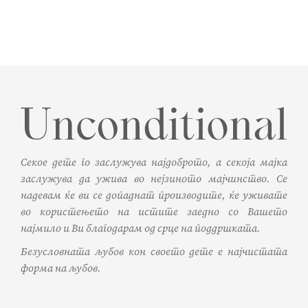
Секое дете го заслужува најдоброто, а секоја мајка
заслужува да ужива во нејзиното мајчинство. Се
надевам ќе ви се допаднат производите, ќе уживате
во користењето на истите заедно со Вашето
најмило и Ви благодарам од срце на поддршката.
Безусловната љубов кон своето дете е најчистата
форма на љубов.