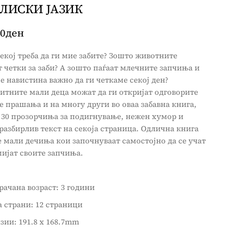
ЛИСКИ ЈАЗИК
00
ден
екој треба да ги мие забите? Зошто животните
 четки за заби? А зошто паѓаат млечните запчиња и
е навистина важно да ги четкаме секој ден?
итните мали деца можат да ги откријат одговорите
е прашања и на многу други во оваа забавна книга,
 30 прозорчиња за подигнување, нежен хумор и
разбирлив текст на секоја страница. Одлична книга
е мали дечиња кои започнуваат самостојно да се учат
мијат своите запчиња.
ачана возраст: 3 години
а страни: 12 страници
ии: 191.8 x 168.7mm