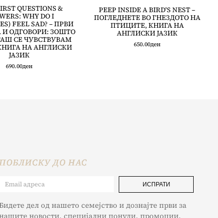
IRST QUESTIONS &
PEEP INSIDE A BIRD'S NEST –
WERS: WHY DO I
ПОГЛЕДНЕТЕ ВО ГНЕЗДОТО НА
S) FEEL SAD? – ПРВИ
ПТИЦИТЕ, КНИГА НА
И ОДГОВОРИ: ЗОШТО
АНГЛИСКИ ЈАЗИК
АШ СЕ ЧУВСТВУВАМ
650.00
ден
КНИГА НА АНГЛИСКИ
ЈАЗИК
690.00
ден
ПОБЛИСКУ ДО НАС
ИСПРАТИ
Бидете дел од нашето семејство и дознајте први за
нашите новости, специјални понуди, промоции.