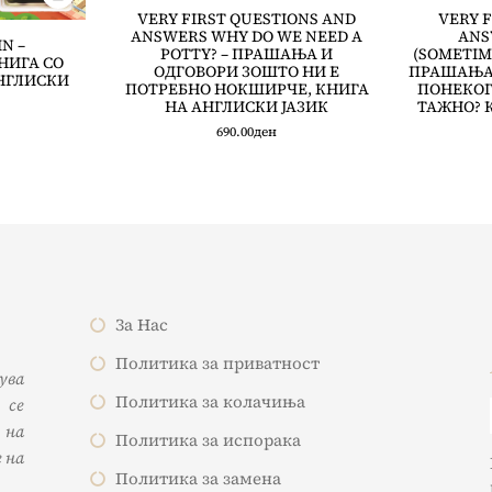
VERY FIRST QUESTIONS AND
VERY F
ANSWERS WHY DO WE NEED A
ANS
N –
POTTY? – ПРАШАЊА И
(SOMETIME
НИГА СО
ОДГОВОРИ ЗОШТО НИ Е
ПРАШАЊА 
АНГЛИСКИ
ПОТРЕБНО НОКШИРЧЕ, КНИГА
ПОНЕКОГ
НА АНГЛИСКИ ЈАЗИК
ТАЖНО? 
690.00
ден
За Нас
Политика за приватност
жува
Политика за колачиња
 се
 на
Политика за испорака
 на
Политика за замена