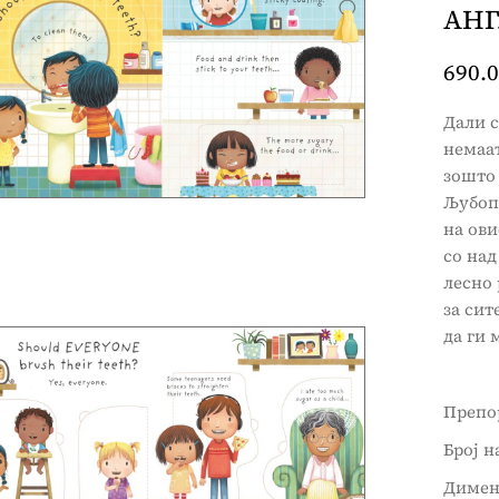
АНГ
690.
Дали с
немаат
зошто 
Љубоп
на ови
со над
лесно 
за сит
да ги 
Препор
Број н
Дименз