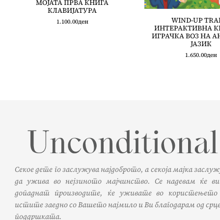
МОЈАТА ПРВА КНИГА
КЛАВИЈАТУРА
WIND-UP TRAI
1.100.00
ден
ИНТЕРАКТИВНА К
ИГРАЧКА ВОЗ НА 
ЈАЗИК
1.650.00
ден
Секое дете го заслужува најдоброто, а секоја мајка заслу
да ужива во нејзиното мајчинство. Се надевам ќе ви
допаднат производите, ќе уживате во користењето
истите заедно со Вашето најмило и Ви благодарам од срце
поддршката.