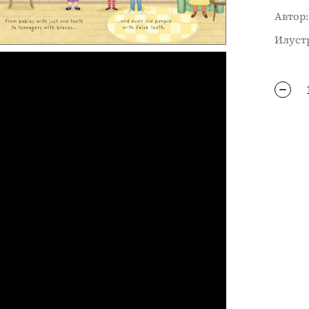
Aвтор:
Илустр