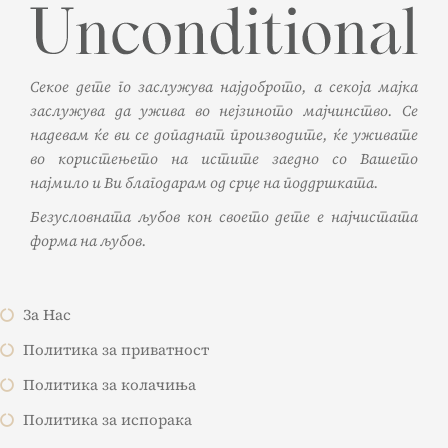
Секое дете го заслужува најдоброто, а секоја мајка
заслужува да ужива во нејзиното мајчинство. Се
надевам ќе ви се допаднат производите, ќе уживате
во користењето на истите заедно со Вашето
најмило и Ви благодарам од срце на поддршката.
Безусловната љубов кон своето дете е најчистата
форма на љубов.
За Нас
Политика за приватност
Политика за колачиња
Политика за испорака