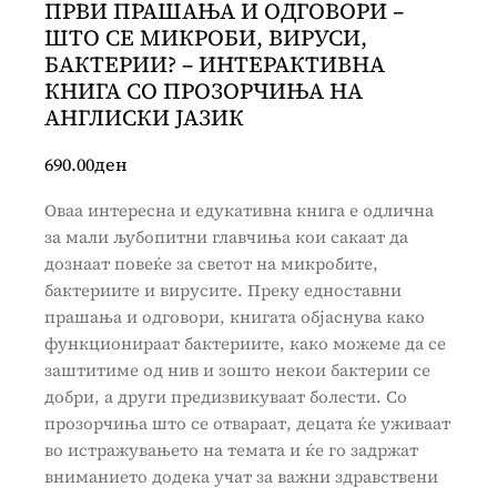
ПРВИ ПРАШАЊА И ОДГОВОРИ –
ШТО СЕ МИКРОБИ, ВИРУСИ,
БАКТЕРИИ? – ИНТЕРАКТИВНА
КНИГА СО ПРОЗОРЧИЊА НА
АНГЛИСКИ ЈАЗИК
690.00
ден
Оваа интересна и едукативна книга е одлична
за мали љубопитни главчиња кои сакаат да
дознаат повеќе за светот на микробите,
бактериите и вирусите. Преку едноставни
прашања и одговори, книгата објаснува како
функционираат бактериите, како можеме да се
заштитиме од нив и зошто некои бактерии се
добри, а други предизвикуваат болести. Со
прозорчиња што се отвараат, децата ќе уживаат
во истражувањето на темата и ќе го задржат
вниманието додека учат за важни здравствени