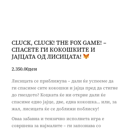
CLUCK, CLUCK! THE FOX GAME! –
СПАСЕТЕ ГИ КОКОШКИТЕ И
ЈАЈЦАТА ОД ЛИСИЦАТА!
2.350.00
ден
Лисицата се приближува – дали ќе успееме да
ги спасиме сите кокошки и јајца пред да стигне
до гнездото? Коцката ќе ни открие дали ќе
спасиме едно јајце, две, една кокошка… или, за
жал, лисицата ќе се доближи поблиску!
Оваа забавна и тензично исполнета игра е
совршена за најмалите – ги запознава со