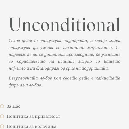
Секое дете го заслужува најдоброто, а секоја мајка
заслужува да ужива во нејзиното мајчинство. Се
надевам ќе ви се допаднат производите, ќе уживате
во користењето на истите заедно со Вашето
најмило и Ви благодарам од срце на поддршката.
Безусловната љубов кон своето дете е најчистата
форма на љубов.
За Нас
Политика за приватност
Политика за колачиња