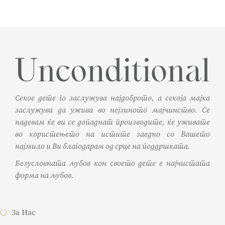
Секое дете го заслужува најдоброто, а секоја мајка
заслужува да ужива во нејзиното мајчинство. Се
надевам ќе ви се допаднат производите, ќе уживате
во користењето на истите заедно со Вашето
најмило и Ви благодарам од срце на поддршката.
Безусловната љубов кон своето дете е најчистата
форма на љубов.
За Нас