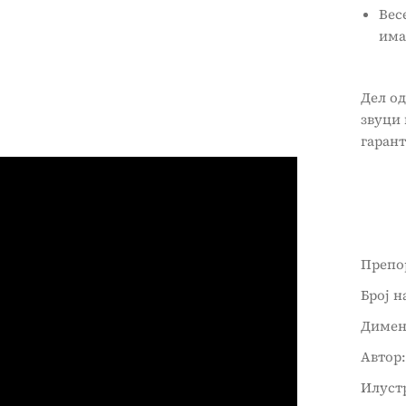
Вес
има
Дел од
звуци 
гаран
Препор
Број н
Димен
Автор:
Илустр