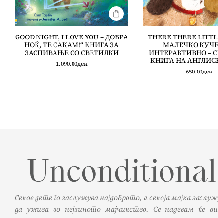
GOOD NIGHT, I LOVE YOU – ДОБРА
THERE THERE LITTL
НОЌ, ТЕ САКАМ!“ КНИГА ЗА
МАЛЕЧКО КУЧЕ
ЗАСПИВАЊЕ СО СВЕТИЛКИ
ИНТЕРАКТИВНО – 
КНИГА НА АНГЛИС
1.090.00
ден
650.00
ден
Секое дете го заслужува најдоброто, а секоја мајка заслу
да ужива во нејзиното мајчинство. Се надевам ќе ви