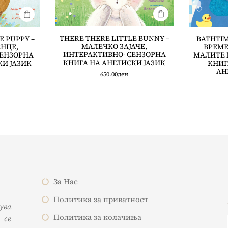
THERE THERE LITTLE BUNNY –
E PUPPY –
BATHTIM
MАЛЕЧКО ЗАЈАЧЕ,
НЦЕ,
ВРЕМЕ
ИНТЕРАКТИВНО- СЕНЗОРНА
СЕНЗОРНА
МАЛИТЕ 
КНИГА НА АНГЛИСКИ ЈАЗИК
КИ ЈАЗИК
КНИГ
АН
650.00
ден
За Нас
Политика за приватност
жува
Политика за колачиња
 се