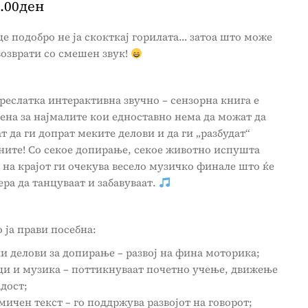
.00
ден
е подобро не ја скокткај горилата… затоа што може
возврати со смешен звук!
реслатка интерактивна звучно – сензорна книга е
ена за најмалите кои едноставно нема да можат да
т да ги допрат меките делови и да ги „разбудат“
ните! Со секое допирање, секое животно испушта
а на крајот ги очекува весело музичко финале што ќе
ера да танцуваат и забавуваат.
 ја прави посебна:
и делови за допирање – развој на фина моторика;
ци и музика – поттикнуваат почетно учење, движење
адост;
мичен текст – го поддржува развојот на говорот;