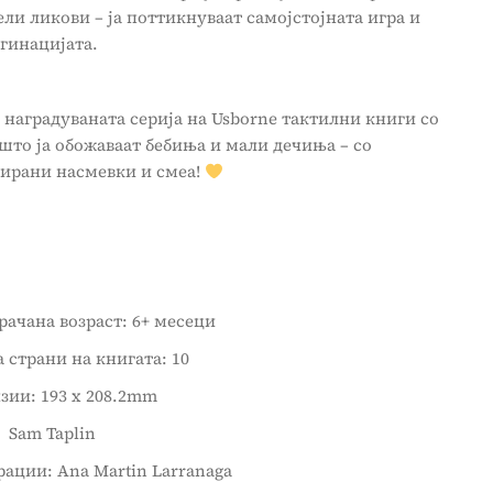
ели ликови – ја поттикнуваат самојстојната игра и
гинацијата.
 наградуваната серија на Usborne тактилни книги со
што ја обожаваат бебиња и мали дечиња – со
тирани насмевки и смеа!
ачана возраст: 6+ месеци
а страни на книгата: 10
зии: 193 x 208.2mm
 Sam Taplin
ации: Ana Martin Larranaga