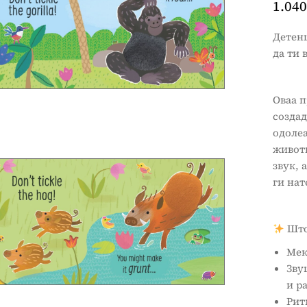
1.040
Детенц
да ти 
Оваа п
создад
одолеа
живот
звук, 
ги нат
Што
Мек
Зву
и р
Рит