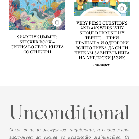
VERY FIRST QUESTIONS
AND ANSWERS WHY
SHOULD I BRUSH MY
SPARKLY SUMMER
TEETH? - „ПРВИ
STICKER BOOK –
ПРАШАЊА И ОДГОВОРИ
СВЕТКАВО ЛЕТО, КНИГА
ЗОШТО ТРЕБА ДА СИ ГИ
СО СТИКЕРИ
ЧЕТКАМ ЗАБИТЕ“ КНИГА
НА АНГЛИСКИ ЈАЗИК
690.00
ден
Секое дете го заслужува најдоброто, а секоја мајка
заслужува да ужива во нејзиното мајчинство. Се