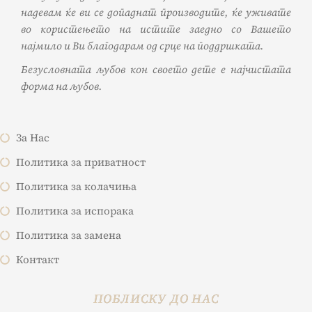
надевам ќе ви се допаднат производите, ќе уживате
во користењето на истите заедно со Вашето
најмило и Ви благодарам од срце на поддршката.
Безусловната љубов кон своето дете е најчистата
форма на љубов.
За Нас
Политика за приватност
Политика за колачиња
Политика за испорака
Политика за замена
Контакт
ПОБЛИСКУ ДО НАС