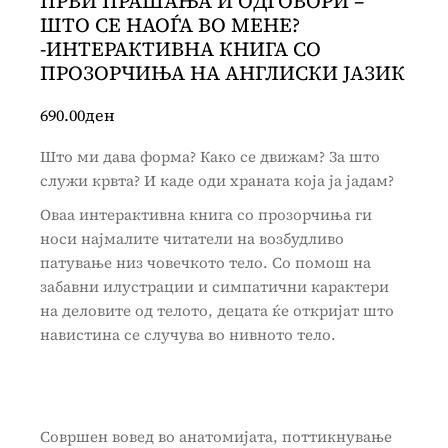
ПРВИ ПРАШАЊА И ОДГОВОРИ –
ШТО СЕ НАОЃА ВО МЕНЕ?
-ИНТЕРАКТИВНА КНИГА СО
ПРОЗОРЧИЊА НА АНГЛИСКИ ЈАЗИК
690.00
ден
Што ми дава форма? Како се движам? За што
служи крвта? И каде оди храната која ја јадам?
Оваа интерактивна книга со прозорчиња ги
носи најмалите читатели на возбудливо
патување низ човечкото тело. Со помош на
забавни илустрации и симпатични карактери
на деловите од телото, децата ќе откријат што
навистина се случува во нивното тело.
Совршен вовед во анатомијата, поттикнување