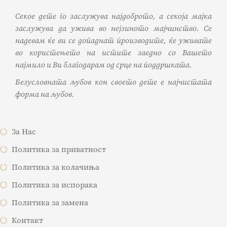
Секое дете го заслужува најдоброто, а секоја мајка
заслужува да ужива во нејзиното мајчинство. Се
надевам ќе ви се допаднат производите, ќе уживате
во користењето на истите заедно со Вашето
најмило и Ви благодарам од срце на поддршката.
Безусловната љубов кон своето дете е најчистата
форма на љубов.
За Нас
Политика за приватност
Политика за колачиња
Политика за испорака
Политика за замена
Контакт