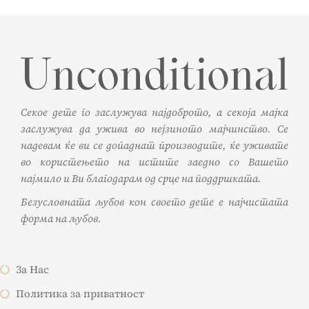
Секое дете го заслужува најдоброто, а секоја мајка
заслужува да ужива во нејзиното мајчинство. Се
надевам ќе ви се допаднат производите, ќе уживате
во користењето на истите заедно со Вашето
најмило и Ви благодарам од срце на поддршката.
Безусловната љубов кон своето дете е најчистата
форма на љубов.
За Нас
Политика за приватност