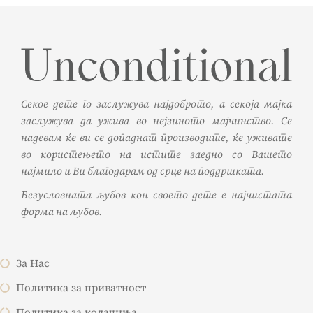
Секое дете го заслужува најдоброто, а секоја мајка
заслужува да ужива во нејзиното мајчинство. Се
надевам ќе ви се допаднат производите, ќе уживате
во користењето на истите заедно со Вашето
најмило и Ви благодарам од срце на поддршката.
Безусловната љубов кон своето дете е најчистата
форма на љубов.
За Нас
Политика за приватност
Политика за колачиња