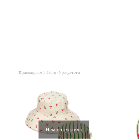
Прикажувам 1–16 од 49 резултати
Нема на залиха