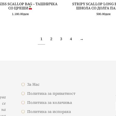
KISS SCALLOP BAG – ТАШНИЧКА
STRIPY SCALLOP LONG B
СО ЦРЕШИ
ШНОЛА СО ДОЛГА П
1.180.00
ден
500.00
ден
1
2
3
4
→
За Нас
Политика за приватност
жува
Политика за колачиња
 се
 на
Политика за испорака
 на