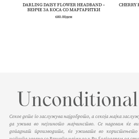
DARLING DAISY FLOWER HEADBAND –
CHERRY 
ВЕНЧЕ ЗА КОСА СО МАРГАРИТКИ
680.00
ден
Секое дете го заслужува најдоброто, а секоја мајка заслу
да ужива во нејзиното мајчинство. Се надевам ќе ви
допаднат производите, ќе уживате во користењето
истите заедно со Вашето најмило и Ви благодарам од срце