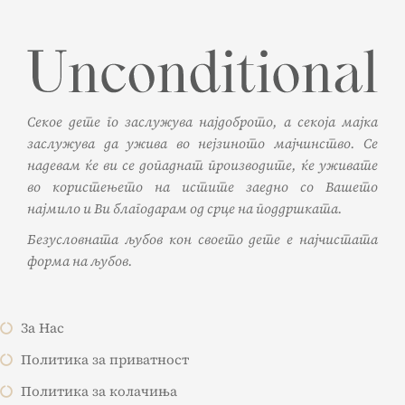
Секое дете го заслужува најдоброто, а секоја мајка
заслужува да ужива во нејзиното мајчинство. Се
надевам ќе ви се допаднат производите, ќе уживате
во користењето на истите заедно со Вашето
најмило и Ви благодарам од срце на поддршката.
Безусловната љубов кон своето дете е најчистата
форма на љубов.
За Нас
Политика за приватност
Политика за колачиња