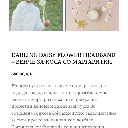
DARLING DAISY FLOWER HEADBAND
– ВЕНЧЕ ЗА КОСА СО МАРГАРИТКИ
680.00
ден
Нашата супер слатко венче со маргаритки е
овде да создаде најслатката најслатка круна –
венче од маргаритки за сите прекрасни
пролетни денови и летни авантури! Во
совршена сончева боја апсолутно задолжителна
за сите престојни денови кои доаѓаат.
Совршена комбинација со нашиот скранчи