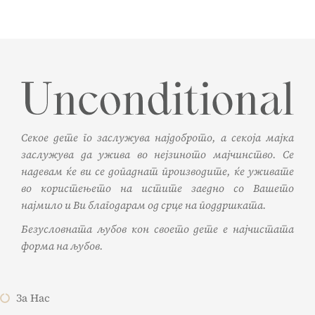
Секое дете го заслужува најдоброто, а секоја мајка
заслужува да ужива во нејзиното мајчинство. Се
надевам ќе ви се допаднат производите, ќе уживате
во користењето на истите заедно со Вашето
најмило и Ви благодарам од срце на поддршката.
Безусловната љубов кон своето дете е најчистата
форма на љубов.
За Нас