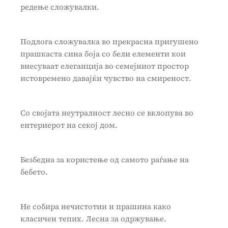
редење сложувалки.
Подлога сложувалка во прекрасна пригушено
прашкаста сина боја со бели елементи кои
внесуваат елеганција во семејниот простор
истовремено давајќи чувство на смиреност.
Со својата неутралност лесно се вклопува во
ентериерот на секој дом.
Безбедна за користење од самото раѓање на
бебето.
Не собира нечистотии и прашина како
класичен тепих. Лесна за одржување.