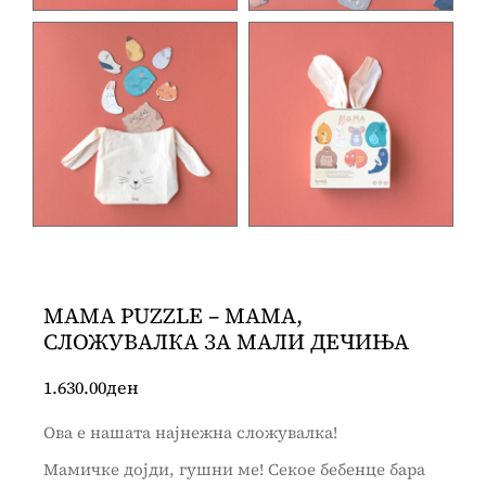
МAMA PUZZLE – МАМА,
СЛОЖУВАЛКА ЗА МАЛИ ДЕЧИЊА
1.630.00
ден
Ова е нашата најнежна сложувалка!
Мамичке дојди, гушни ме! Секое бебенце бара