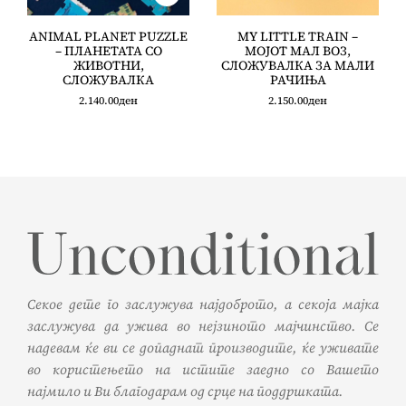
ANIMAL PLANET PUZZLE
МY LITTLE TRAIN –
– ПЛАНЕТАТА СО
MOЈОТ МАЛ ВОЗ,
ЖИВОТНИ,
СЛОЖУВАЛКА ЗА МАЛИ
СЛОЖУВАЛКА
РАЧИЊА
2.140.00
ден
2.150.00
ден
Секое дете го заслужува најдоброто, а секоја мајка
заслужува да ужива во нејзиното мајчинство. Се
надевам ќе ви се допаднат производите, ќе уживате
во користењето на истите заедно со Вашето
најмило и Ви благодарам од срце на поддршката.