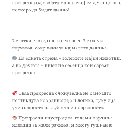
прегратка од својата мајка, спој ги детенце што
поскоро да бидат заедно!
7 слатки сложувалки секоја со 3 големи
парчиња, совршени за најмалите дечиња.
На едната страна – големите мајки животни,
а на другата – нивните бебенца кои бараат
прегратка.
Оваа прекрасна сложувалка не само што
поттикнува координација и логика, туку и ја
учи важноста на љубовта и поврзаноста.
Прекрасни илустрации, големи парчиња
идеални за мали рачиња, и многу гушкања!