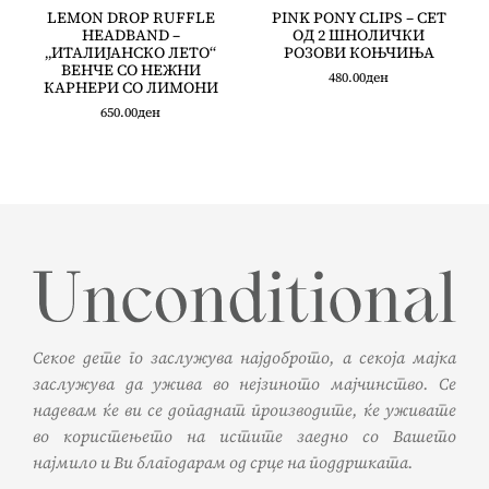
LEMON DROP RUFFLE
PINK PONY CLIPS – СЕТ
HEADBAND –
ОД 2 ШНОЛИЧКИ
„ИТАЛИЈАНСКО ЛЕТО“
РОЗОВИ КОЊЧИЊА
ВЕНЧЕ СО НЕЖНИ
480.00
ден
КАРНЕРИ СО ЛИМОНИ
650.00
ден
Секое дете го заслужува најдоброто, а секоја мајка
заслужува да ужива во нејзиното мајчинство. Се
надевам ќе ви се допаднат производите, ќе уживате
во користењето на истите заедно со Вашето
најмило и Ви благодарам од срце на поддршката.