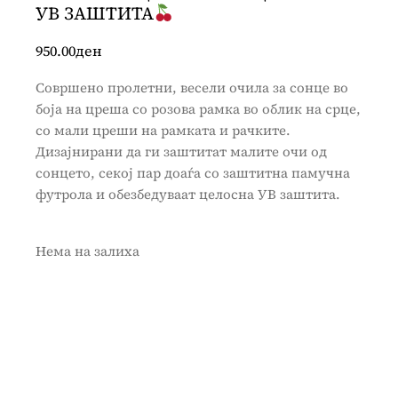
УВ ЗАШТИТА
950.00
ден
Совршено пролетни, весели очила за сонце во
боја на цреша со розова рамка во облик на срце,
со мали цреши на рамката и рачките.
Дизајнирани да ги заштитат малите очи од
сонцето, секој пар доаѓа со заштитна памучна
футрола и обезбедуваат целосна УВ заштита.
Нема на залиха