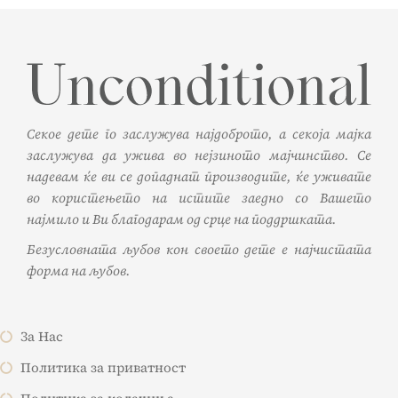
Секое дете го заслужува најдоброто, а секоја мајка
заслужува да ужива во нејзиното мајчинство. Се
надевам ќе ви се допаднат производите, ќе уживате
во користењето на истите заедно со Вашето
најмило и Ви благодарам од срце на поддршката.
Безусловната љубов кон своето дете е најчистата
форма на љубов.
За Нас
Политика за приватност